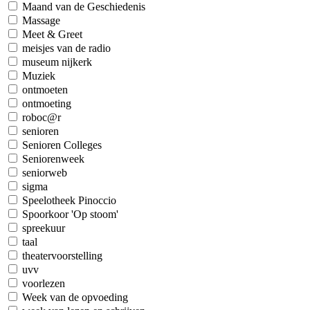
Maand van de Geschiedenis
Massage
Meet & Greet
meisjes van de radio
museum nijkerk
Muziek
ontmoeten
ontmoeting
roboc@r
senioren
Senioren Colleges
Seniorenweek
seniorweb
sigma
Speelotheek Pinoccio
Spoorkoor 'Op stoom'
spreekuur
taal
theatervoorstelling
uvv
voorlezen
Week van de opvoeding