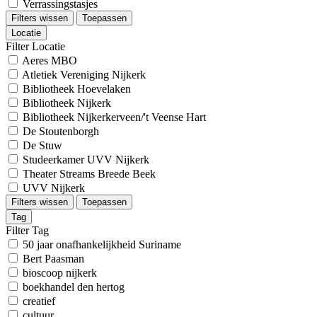
Verrassingstasjes
Filters wissen
Toepassen
Locatie
Filter Locatie
Aeres MBO
Atletiek Vereniging Nijkerk
Bibliotheek Hoevelaken
Bibliotheek Nijkerk
Bibliotheek Nijkerkerveen/'t Veense Hart
De Stoutenborgh
De Stuw
Studeerkamer UVV Nijkerk
Theater Streams Breede Beek
UVV Nijkerk
Filters wissen
Toepassen
Tag
Filter Tag
50 jaar onafhankelijkheid Suriname
Bert Paasman
bioscoop nijkerk
boekhandel den hertog
creatief
cultuur