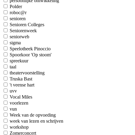
persoonlijke ontwikkeling
Polder
roboc@r
senioren
Senioren Colleges
Seniorenweek
seniorweb
sigma
Speelotheek Pinoccio
Spoorkoor 'Op stoom'
spreekuur
taal
theatervoorstelling
Truska Bast
't veense hart
uvv
Vocal Miles
voorlezen
vun
Week van de opvoeding
week van lezen en schrijven
workshop
Zomerconcert