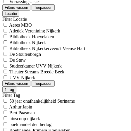
Verrassingstasjes
Filters wissen
Toepassen
Locatie
Filter Locatie
Aeres MBO
Atletiek Vereniging Nijkerk
Bibliotheek Hoevelaken
Bibliotheek Nijkerk
Bibliotheek Nijkerkerveen/'t Veense Hart
De Stoutenborgh
De Stuw
Studeerkamer UVV Nijkerk
Theater Streams Breede Beek
UVV Nijkerk
Filters wissen
Toepassen
1
Tag
Filter Tag
50 jaar onafhankelijkheid Suriname
Arthur Japin
Bert Paasman
bioscoop nijkerk
boekhandel den hertog
Boekhandel Primera Hoevelaken