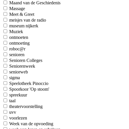
Maand van de Geschiedenis
Massage
Meet & Greet
meisjes van de radio
museum nijkerk
Muziek
ontmoeten
ontmoeting
roboc@r
senioren
Senioren Colleges
Seniorenweek
seniorweb
sigma
Speelotheek Pinoccio
Spoorkoor 'Op stoom'
spreekuur
taal
theatervoorstelling
uvv
voorlezen
Week van de opvoeding