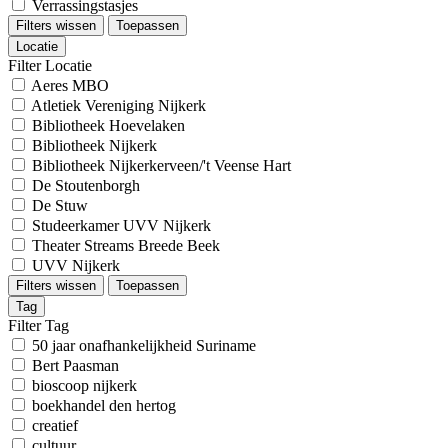
Verrassingstasjes
Filters wissen
Toepassen
Locatie
Filter Locatie
Aeres MBO
Atletiek Vereniging Nijkerk
Bibliotheek Hoevelaken
Bibliotheek Nijkerk
Bibliotheek Nijkerkerveen/'t Veense Hart
De Stoutenborgh
De Stuw
Studeerkamer UVV Nijkerk
Theater Streams Breede Beek
UVV Nijkerk
Filters wissen
Toepassen
Tag
Filter Tag
50 jaar onafhankelijkheid Suriname
Bert Paasman
bioscoop nijkerk
boekhandel den hertog
creatief
cultuur