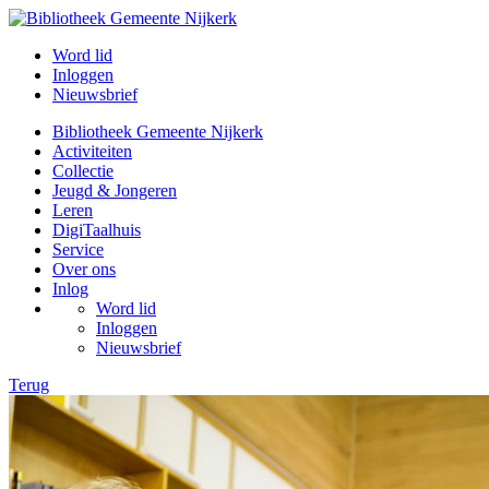
Word lid
Inloggen
Nieuwsbrief
Bibliotheek Gemeente Nijkerk
Activiteiten
Collectie
Jeugd & Jongeren
Leren
DigiTaalhuis
Service
Over ons
Inlog
Word lid
Inloggen
Nieuwsbrief
Terug