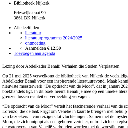
Bibliotheek Nijkerk
Frieswijkstraat 99
3861 BK Nijkerk
Alle leeftijden
literatuur
literatuurprogramma 2024/2025
ontmoeting
Aanmelden
€ 12,50
Toevoegen aan agenda
Lezing door Abdelkader Benali: Verhalen die Steden Verplaatsen
Op 21 mei 2025 verwelkomt de bibliotheek van Nijkerk de veelzijdige
Abdelkader Benali voor een inspirerende literatuuravond. Maak kenni
nieuwste meesterwerk “De opdracht van de Moor”, dat in januari 202
boekhandels ligt. In dit boek neemt Benali je mee op een unieke litera
grenzen tussen realiteit en verbeelding vervagen.
“De opdracht van de Moor” vertelt het fascinerende verhaal van de s
Lorenzo, die de taak krijgt om Venetië in kaart te brengen met behulp
van bezoekers – van reizigers tot vluchtelingen. Samen met de myster
Moor, die zich ontpopt als een geboren verteller, ontrolt zich een epis
de waterwegen van Venetië verbonden worden met de woestijn van 