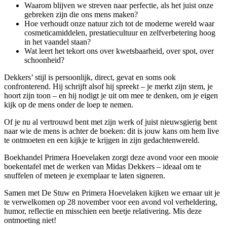
Waarom blijven we streven naar perfectie, als het juist onze
gebreken zijn die ons mens maken?
Hoe verhoudt onze natuur zich tot de moderne wereld waar
cosmeticamiddelen, prestatiecultuur en zelfverbetering hoog
in het vaandel staan?
Wat leert het tekort ons over kwetsbaarheid, over spot, over
schoonheid?
Dekkers’ stijl is persoonlijk, direct, gevat en soms ook
confronterend. Hij schrijft alsof hij spreekt – je merkt zijn stem, je
hoort zijn toon – en hij nodigt je uit om mee te denken, om je eigen
kijk op de mens onder de loep te nemen.
Of je nu al vertrouwd bent met zijn werk of juist nieuwsgierig bent
naar wie de mens is achter de boeken: dit is jouw kans om hem live
te ontmoeten en een kijkje te krijgen in zijn gedachtenwereld.
Boekhandel Primera Hoevelaken zorgt deze avond voor een mooie
boekentafel met de werken van Midas Dekkers – ideaal om te
snuffelen of meteen je exemplaar te laten signeren.
Samen met De Stuw en Primera Hoevelaken kijken we ernaar uit je
te verwelkomen op 28 november voor een avond vol verheldering,
humor, reflectie en misschien een beetje relativering. Mis deze
ontmoeting niet!