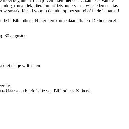
je moet beginnen? Laat je verrassen met een Vakantietas van de
anning, romantiek, literatuur of iets anders – en wij stellen een tas
ouw smaak. Ideaal voor in de tuin, op het strand of in de hangmat!
e balie in Bibliotheek Nijkerk en kun je daar afhalen. De boeken zijn
ag 30 augustus.
akket dat je wilt lenen
vering.
as klaar staat bij de balie van Bibliotheek Nijkerk.