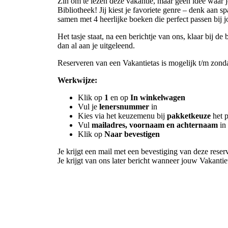
Zin om te lezen deze vakantie, maar geen idee waar 
Bibliotheek! Jij kiest je favoriete genre – denk aan sp
samen met 4 heerlijke boeken die perfect passen bij j
Het tasje staat, na een berichtje van ons, klaar bij d
dan al aan je uitgeleend.
Reserveren van een Vakantietas is mogelijk t/m zond
Werkwijze:
Klik op
1
en op
In winkelwagen
Vul je
lenersnummer
in
Kies via het keuzemenu bij
pakketkeuze
het p
Vul
mailadres, voornaam en achternaam
in
Klik op
Naar bevestigen
Je krijgt een mail met een bevestiging van deze reser
Je krijgt van ons later bericht wanneer jouw Vakantiet